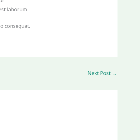
ur
 est laborum
do consequat.
Next Post
→