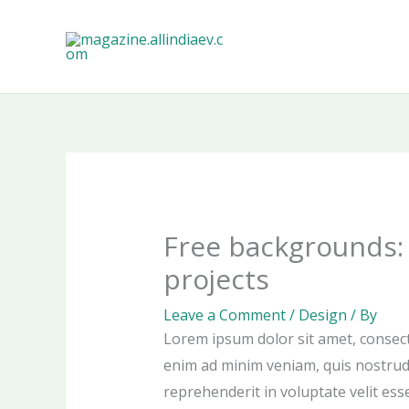
Skip
to
content
Free backgrounds: 
projects
Leave a Comment
/
Design
/ By
Lorem ipsum dolor sit amet, consect
enim ad minim veniam, quis nostrud 
reprehenderit in voluptate velit ess