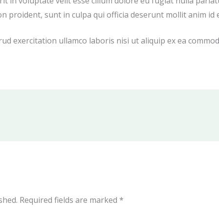
t in voluptate velit esse cillum dolore eu fugiat nulla pariat
n proident, sunt in culpa qui officia deserunt mollit anim id
ud exercitation ullamco laboris nisi ut aliquip ex ea commo
shed.
Required fields are marked
*